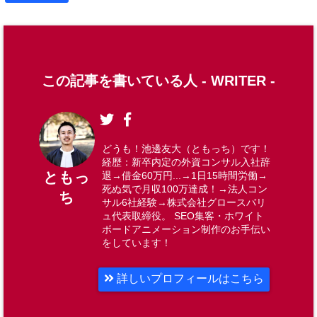
この記事を書いている人 -
WRITER
-
どうも！池邊友大（ともっち）です！
経歴：新卒内定の外資コンサル入社辞
ともっ
退→借金60万円...→1日15時間労働→
死ぬ気で月収100万達成！→法人コン
ち
サル6社経験→株式会社グロースバリ
ュ代表取締役。 SEO集客・ホワイト
ボードアニメーション制作のお手伝い
をしています！
詳しいプロフィールはこちら