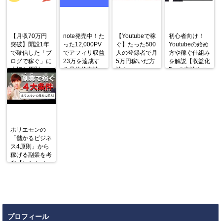
【月収70万円
note発売中！た
【Youtubeで稼
初心者向け！
突破】開設1年
った12,000PV
ぐ】たった500
Youtubeの始め
で確信した「ブ
でアフィリ収益
人の登録者で月
方や稼ぐ仕組み
ログで稼ぐ」に
23万を達成す
5万円稼いだ方
を解説【収益化
大切な原則
る具体的方法
法！
5つの方法やコ
ツも紹介】
ホリエモンの
「儲かるビジネ
ス4原則」から
稼げる副業を考
案【しかもノー
リスク！】
プロフィール