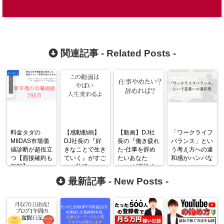
関連記事 -
Related Posts
-
料金タダの
【感動動画】
【動画】DJ社
「ワークライフ
MIIDAS市場価
DJ社長の『好
長の『働き疲れ
バランス」とい
値診断が超役立
きなことで生き
た-仕事を辞め
う考え方への違
つ【面接確約も
ていく』がすご
たいあなた
和感がハンパな
無料】
い・壮絶
へ-』が正論す
い
ぎる
最新記事 -
New Posts
-