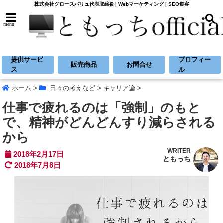
株式会社グロースバリュ代表取締役 | Webマーケティング | SEO集客
menu
提供サービ
プロフィー
販売商品
お問合せ
ス
ル
ホーム
>
日々の考えなど
>
キャリア論
>
仕事で疲れるのは「強制」のもと
で、精神がどんどんすり減らされる
から
WRITER
2018年2月17日
ともっち
2018年7月8日