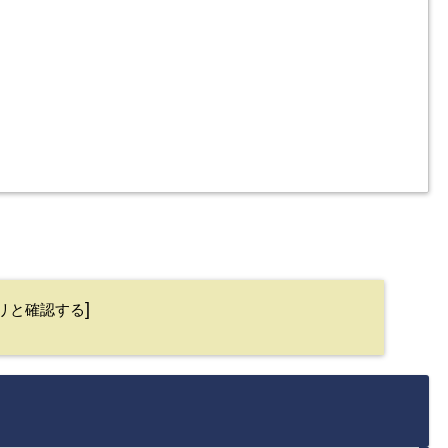
]
リと確認する