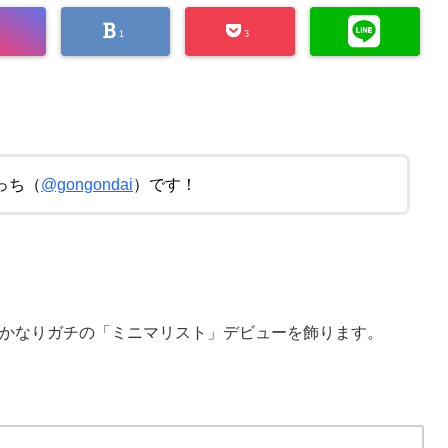
1
3
っち（
@gongondai
）です！
かなりガチの「ミニマリスト」デビューを飾ります。